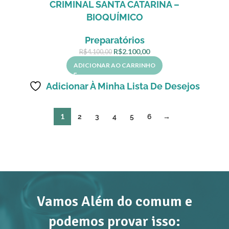
CRIMINAL SANTA CATARINA –
BIOQUÍMICO
Preparatórios
R$
2.100,00
R$
4.100,00
ADICIONAR AO CARRINHO
Adicionar À Minha Lista De Desejos
1
2
3
4
5
6
→
Vamos Além do comum e
podemos provar isso: